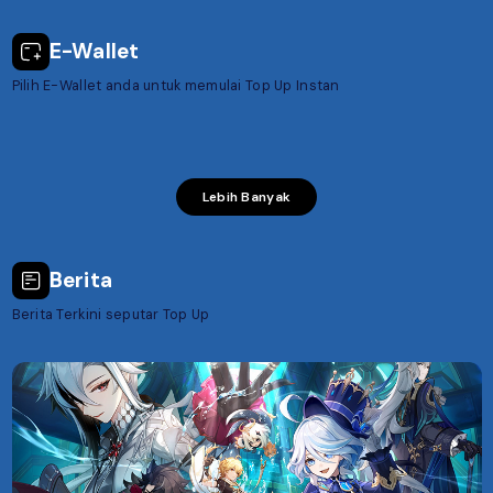
E-Wallet
Pilih E-Wallet anda untuk memulai Top Up Instan
DANA
OVO
GO PAY
LINKAJA
Dana
OVO
GRAB
GOPAY
LinkAja
GRAB
Lebih Banyak
Berita
Berita Terkini seputar Top Up